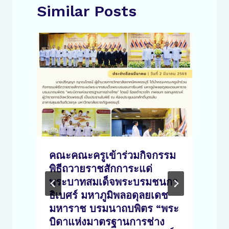
Similar Posts
คณะคณะครูเข้าร่วมกิจกรรม
พิธีถวายราชสักการะแด่
พระบาทสมเด็จพระบรมชนกา
ธิเบศร์ มหาภูมิพลอดุลยเดช
มหาราช บรมนาถบพิตร “พระ
า
บิดาแห่งมาตรฐานการช่าง