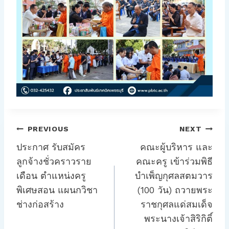
แนะแนว
PREVIOUS
NEXT
เรื่อง
ประกาศ รับสมัคร
คณะผู้บริหาร และ
ลูกจ้างชั่วคราวราย
คณะครู เข้าร่วมพิธี
เดือน ตำแหน่งครู
บำเพ็ญกุศลสตมวาร
พิเศษสอน แผนกวิชา
(100 วัน) ถวายพระ
ช่างก่อสร้าง
ราชกุศลแด่สมเด็จ
พระนางเจ้าสิริกิติ์