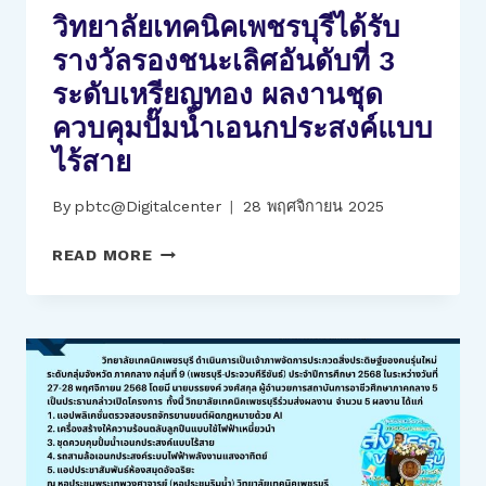
วิทยาลัยเทคนิคเพชรบุรีได้รับ
ที่
36
รางวัลรองชนะเลิศอันดับที่ 3
ม.1
ระดับเหรียญทอง ผลงานชุด
ต.เกาะ
ยอ
ควบคุมปั๊มน้ำเอนกประสงค์แบบ
อ.เมือง
ไร้สาย
จ.สงขลา
FIX
By
pbtc@Digitalcenter
28 พฤศจิกายน 2025
IT
CENTER
วิทยาลัย
READ MORE
ภาย
เทคนิค
ใต้
เพชรบุรี
สังกัด
ได้
สำนักงาน
รับ
อาชีวศึกษา
รางวัล
จังหวัด
รอง
เพชรบุรี
ชนะ
ช่วย
เลิศ
เหลือ
อันดับ