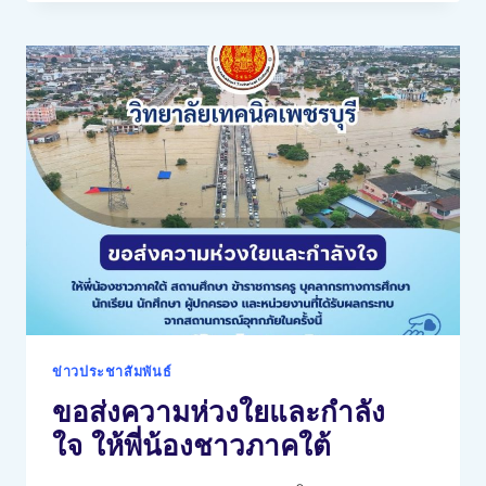
สิ่ง
ประดิษฐ์
ของ
คน
รุ่น
ใหม่
ระดับ
กลุ่ม
จังหวัด
ภาค
กลาง
กลุ่ม
ที่
9
(เพชรบุรี-
ข่าวประชาสัมพันธ์
ประจวบคีรีขันธ์)
ขอส่งความห่วงใยและกำลัง
ประจำ
ปี
ใจ ให้พี่น้องชาวภาคใต้
การ
ศึกษา