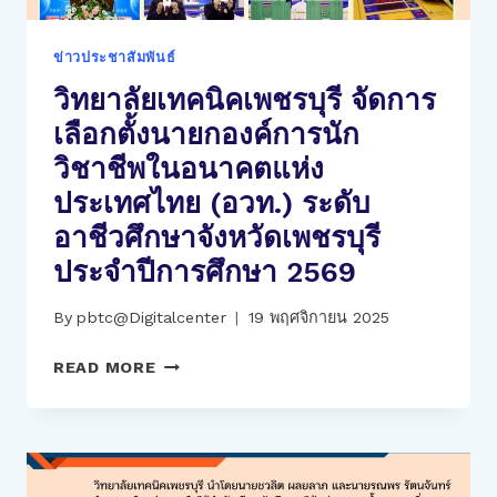
ปี
การ
ข่าวประชาสัมพันธ์
ศึกษา
วิทยาลัยเทคนิคเพชรบุรี จัดการ
2569
เลือกตั้งนายกองค์การนัก
วิชาชีพในอนาคตแห่ง
ประเทศไทย (อวท.) ระดับ
อาชีวศึกษาจังหวัดเพชรบุรี
ประจำปีการศึกษา 2569
By
pbtc@Digitalcenter
19 พฤศจิกายน 2025
วิทยาลัย
READ MORE
เทคนิค
เพชรบุรี
จัดการ
เลือก
ตั้ง