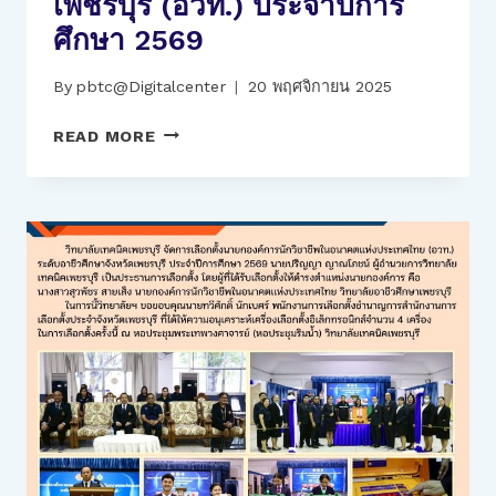
เพชรบุรี (อวท.) ประจำปีการ
ศึกษา
ศึกษา 2569
2568
By
pbtc@Digitalcenter
20 พฤศจิกายน 2025
การ
READ MORE
ประชุม
องค์การ
นัก
วิชาชีพ
ใน
อนาคต
แห่ง
ประเทศไทย
ระดับ
อาชีวศึกษา
จังหวัด
เพชรบุรี
(อวท.)
ประจำ