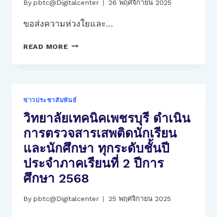
By
pbtc@Digitalcenter
26 พฤศจิกายน 2025
2568
ขอส่งความห่วงใยและ…
ขอ
READ MORE
ส่ง
ความ
ห่วงใย
และ
กำลัง
ข่าวประชาสัมพันธ์
ใจ ให้
วิทยาลัยเทคนิคเพชรบุรี ดำเนิน
พี่
การตรวจสารเสพติดนักเรียน
น้อง
ชาว
และนักศึกษา ทุกระดับชั้นปี
ภาค
ประจำภาคเรียนที่ 2 ปีการ
ใต้
ศึกษา 2568
By
pbtc@Digitalcenter
25 พฤศจิกายน 2025