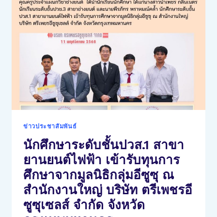
นายก
องค์การ
นัก
วิชาชีพ
ใน
อนาคต
แห่ง
ประเทศไทย
(อวท.)
ระดับ
อาชีวศึกษา
ข่าวประชาสัมพันธ์
จังหวัด
นักศึกษาระดับชั้นปวส.1 สาขา
เพชรบุรี
ประจำ
ยานยนต์ไฟฟ้า เข้ารับทุนการ
ปี
ศึกษาจากมูลนิธิกลุ่มอีซูซุ ณ
การ
ศึกษา
สำนักงานใหญ่ บริษัท ตรีเพชรอี
2569
ซูซุเซลส์ จำกัด จังหวัด