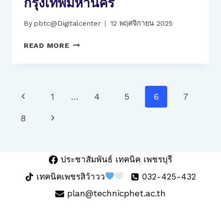
กรุงเทพมหานคร
By
pbtc@Digitalcenter
12 พฤศจิกายน 2025
นักศึกษา
READ MORE
ระ
ดับ
ชั้น
ปวส.1
Page
Previous
1
…
4
5
6
7
สาขา
Navigation
ยาน
Page
Next
8
ยนต์
ไฟฟ้า
Page
เข้า
รับ
ประชาสัมพันธ์ เทคนิค เพชรบุรี
ทุน
เทคนิคเพชรสิว้าวว
032-425-432
การ
ศึกษา
plan@technicphet.ac.th
จาก
มูลนิธิ