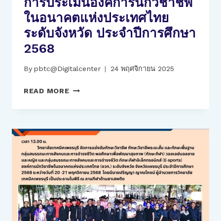
การประเมินองค์การนักวิชาชีพ
2
ในอนาคตแห่งประเทศไทย
ปี
การ
ระดับจังหวัด ประจำปีการศึกษา
ศึกษา
2568
2568
By
pbtc@Digitalcenter
24 พฤศจิกายน 2025
วิทยาลัย
READ MORE
เทคนิค
เพชรบุรี
เข้า
รับ
การ
ประเมิน
องค์การ
นัก
วิชาชีพ
ใน
อนาคต