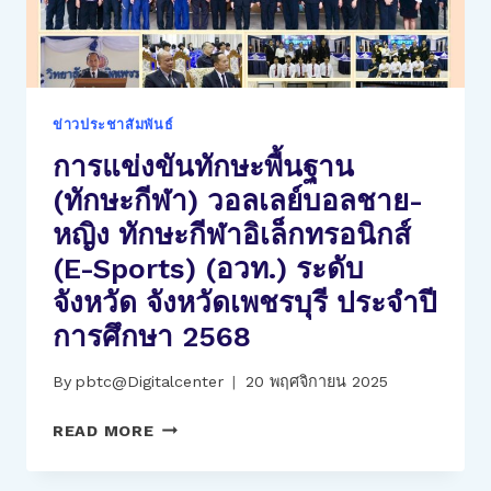
แห่ง
ประเทศไทย
ระดับ
จังหวัด
ประจำ
ข่าวประชาสัมพันธ์
ปี
การแข่งขันทักษะพื้นฐาน
การ
ศึกษา
(ทักษะกีฬา) วอลเลย์บอลชาย-
2568
หญิง ทักษะกีฬาอิเล็กทรอนิกส์
(E-Sports) (อวท.) ระดับ
จังหวัด จังหวัดเพชรบุรี ประจำปี
การศึกษา 2568
By
pbtc@Digitalcenter
20 พฤศจิกายน 2025
การ
READ MORE
แข่งขัน
ทักษะ