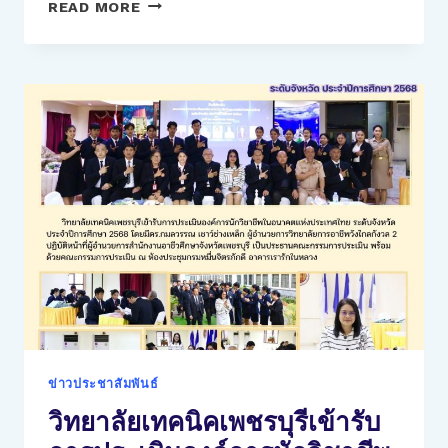
วิทยาลัย
READ MORE
เทคนิค
เพชรบุรี
ดำเนิน
การ
ตรวจ
สาร
เสพ
ติด
นักเรียน
และ
นักศึกษา
ทุก
ระดับ
ชั้น
ปี
ประจำ
ข่าวประชาสัมพันธ์
ภาค
วิทยาลัยเทคนิคเพชรบุรีเข้ารับ
เรียน
ที่