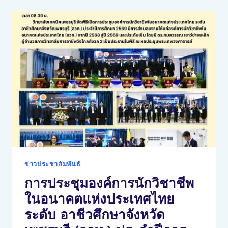
พื้น
ฐาน
(ทักษะ
กีฬา)
วอลเลย์บอล
ชาย-
หญิง
ทักษะ
กีฬา
อิเล็กทรอนิกส์
(E-
SPORTS)
(อวท.)
ระดับ
ข่าวประชาสัมพันธ์
จังหวัด
การประชุมองค์การนักวิชาชีพ
จังหวัด
เพชรบุรี
ในอนาคตแห่งประเทศไทย
ประจำ
ระดับ อาชีวศึกษาจังหวัด
ปี
การ