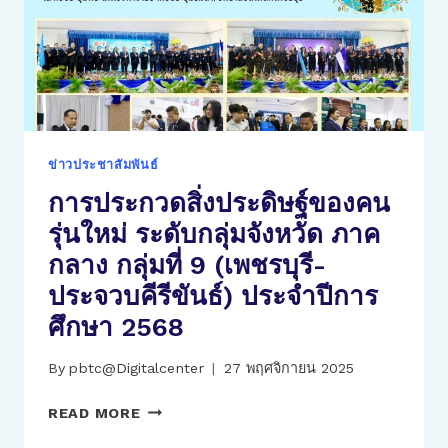
ผู้
ที่
ปะ
3
สบ
ระดับ
ภัย
เหรียญ
น้ำ
ทอง
ท่วม
ผล
งาน
ข่าวประชาสัมพันธ์
ชุด
การประกวดสิ่งประดิษฐ์ของคน
ควบคุม
ปั๊ม
รุ่นใหม่ ระดับกลุ่มจังหวัด ภาค
น้ำ
กลาง กลุ่มที่ 9 (เพชรบุรี-
เอนกประสงค์
แบบ
ประจวบคีรีขันธ์) ประจำปีการ
ไร้
ศึกษา 2568
สาย
By
pbtc@Digitalcenter
27 พฤศจิกายน 2025
การ
READ MORE
ประกวด